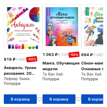
1 063
2 125
694
1 387
-50%
-
919
1 837
-50%
Манга. Обучающие
Сёнэн-манга.
Акварель. Уроки
модели
Основные те
рисования. 20
Та Ван Хай
Та Ван Хай
Лефевр Эмма
Попурри
Попурри
обучающих занятий
Попурри
для удовольствия и
релакса
В корзину
В корзину
В корзин