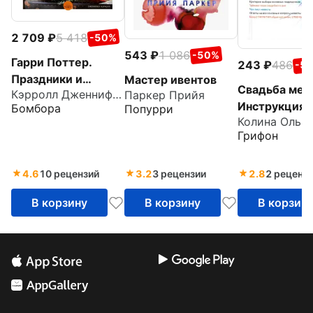
2 709
5 418
-50%
543
1 086
-50%
Гарри Поттер.
243
486
-5
Праздники и
Мастер ивентов
Свадьба меч
Кэрролл Дженнифер
Паркер Прийя
пиршества.
Инструкция 
Бомбора
Попурри
Официальная книга
Колина Ольга
воплощению
по мотивам
Грифон
любимой
киновселенной
4.6
10 рецензий
3.2
3 рецензии
2.8
2 реценз
В корзину
В корзину
В корзин