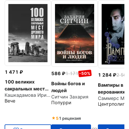
1 471
586
1 171
-50%
1 284
2 56
100 великих
Войны богов и
Вампиры в
сакральных мест
людей
верованиях и
Кашкадамова Ирина Николаевна
Древнего мира
Ситчин Захария
Саммерс Мо
легендах
Вече
Попурри
Центрполигр
5
1 рецензия