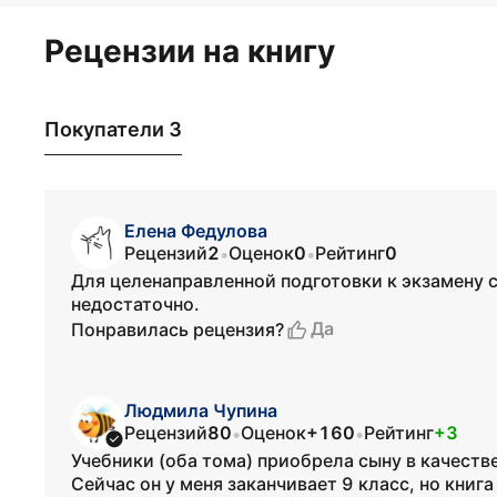
Рецензии на книгу
Покупатели 3
Елена Федулова
Рецензий
2
Оценок
0
Рейтинг
0
•
•
Для целенаправленной подготовки к экзамену 
недостаточно.
Да
Понравилась рецензия?
Людмила Чупина
Рецензий
80
Оценок
+160
Рейтинг
+3
•
•
Учебники (оба тома) приобрела сыну в качеств
Сейчас он у меня заканчивает 9 класс, но книг