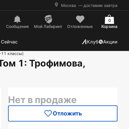
Москва
— доставим завтра
0
Сообщения
Mой Лабиринт
Отложенные
Корзина
 Сейчас
Клуб
Акции
-11 классы)
Том 1
: Трофимова,
Нет в продаже
Отложить