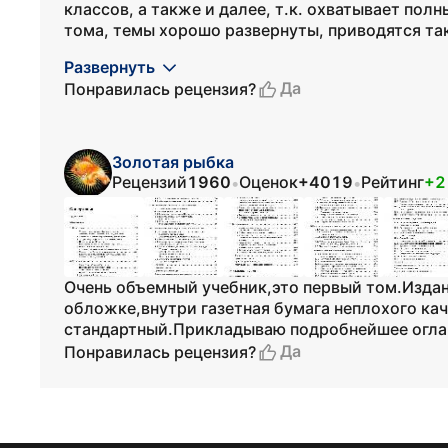
классов, а также и далее, т.к. охватывает по
тома, темы хорошо развернуты, приводятся так
Развернуть
Да
Понравилась рецензия?
Золотая рыбка
Рецензий
1960
Оценок
+4019
Рейтинг
+2
•
•
Очень объемный учебник,это первый том.Издан
обложке,внутри газетная бумага неплохого ка
стандартный.Прикладываю подробнейшее оглав
Да
Понравилась рецензия?