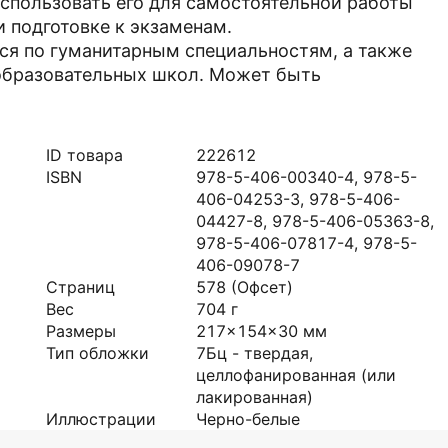
спользовать его для самостоятельной работы
и подготовке к экзаменам.
ся по гуманитарным специальностям, а также
образовательных школ. Может быть
ID товара
222612
ISBN
978-5-406-00340-4, 978-5-
406-04253-3, 978-5-406-
04427-8, 978-5-406-05363-8,
978-5-406-07817-4, 978-5-
406-09078-7
Страниц
578
(Офсет)
Вес
704
г
Размеры
217x154x30
мм
Тип обложки
7Бц - твердая,
целлофанированная (или
лакированная)
Иллюстрации
Черно-белые