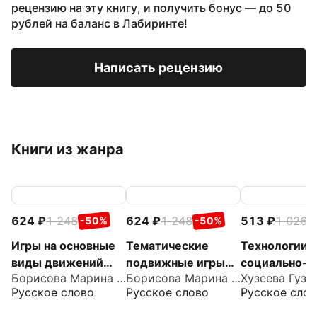
рецензию на эту книгу, и получить бонус — до 50
рублей на баланс в Лабиринте!
Написать рецензию
Книги из жанра
624
1 248
624
1 248
513
1 026
-50%
-50%
-
Игры на основные
Тематические
Технологии
виды движений
подвижные игры
социально-
Борисова Марина Михайловна
Борисова Марина Михайловна
для детей от 2 до 7
для детей от 2 до 7
коммуникати
Русское слово
Русское слово
Русское слов
лет
лет
развития де
дошкольног