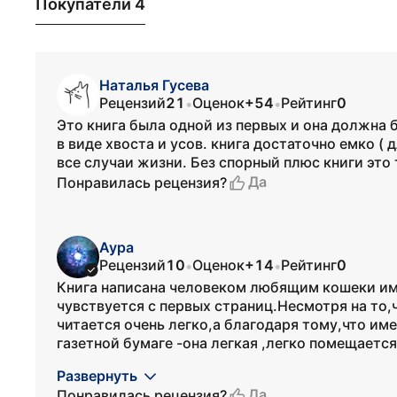
Покупатели 4
Наталья Гусева
Рецензий
21
Оценок
+54
Рейтинг
0
•
•
Это книга была одной из первых и она должна 
в виде хвоста и усов. книга достаточно емко (
все случаи жизни. Без спорный плюс книги это 
Да
Понравилась рецензия?
Аура
Рецензий
10
Оценок
+14
Рейтинг
0
•
•
Книга написана человеком любящим кошеки и
чувствуется с первых страниц.Несмотря на то,
читается очень легко,а благодаря тому,что им
газетной бумаге -она легкая ,легко помещается 
Развернуть
Да
Понравилась рецензия?