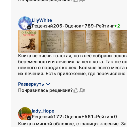
LilyWhite
Рецензий
205
Оценок
+789
Рейтинг
+2
•
•
Книга не очень толстая, но в неё собраны осн
беременности и лечения вашего кота. Так же 
немного о породах кошек. Больше всего места
их лечения. Есть приложение, где перечислено т
Развернуть
Да
Понравилась рецензия?
lady_Hope
Рецензий
172
Оценок
+561
Рейтинг
0
•
•
Книга в мягкой обложке, страницы клееные. З