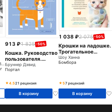
1 038
2 075
-50%
913
1 825
-50%
Крошки на ладошке.
Трогательное
Кошка. Руководство
руководство по
Шоу Ханна
пользователя.
Бомбора
спасению и заботе о
Никольская Анастасия Всеволодовна
Инструкция по
Бруннер Дэвид
г
котятах для самых
Портал
эксплуатации,
неравнодушных
рекомендации
4.5
21 рецензия
5
7 рецензий
В корзину
В корзину