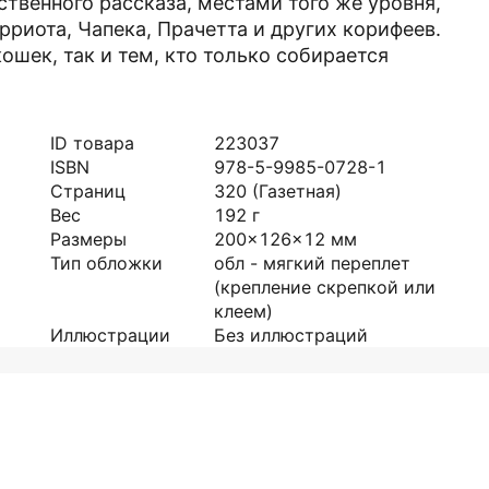
твенного рассказа, местами того же уровня,
риота, Чапека, Прачетта и других корифеев.
ошек, так и тем, кто только собирается
ID товара
223037
ISBN
978-5-9985-0728-1
Страниц
320
(Газетная)
Вес
192
г
Размеры
200x126x12
мм
Тип обложки
обл - мягкий переплет
(крепление скрепкой или
клеем)
Иллюстрации
Без иллюстраций