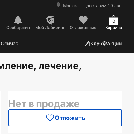
Москва
— доставим 10 авг.
0
Сообщения
Mой Лабиринт
Отложенные
Корзина
 Сейчас
Клуб
Акции
мление, лечение,
Нет в продаже
Отложить