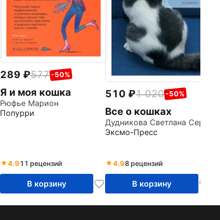
289
577
-50%
Я и моя кошка
510
1 020
-50%
Рюфье Марион
Все о кошках
Попурри
Дудникова Светлана Сергеевна
Эксмо-Пресс
4.9
11 рецензий
4.9
8 рецензий
В корзину
В корзину