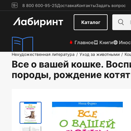
8 800 600-95-25
Доставка
Контакты
Задать вопрос
Каталог
Главное
Книги
Инос
Нехудожественная литература
Уход за животными
Ко
/
/
Все о вашей кошке. Восп
породы, рождение котят