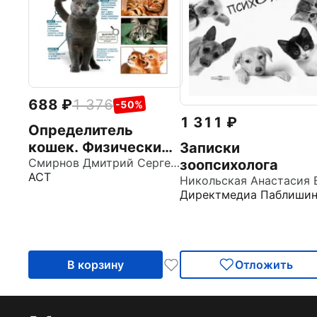
688
1 376
-50%
1 311
Определитель
кошек. Физические
Записки
характеристики и
Смирнов Дмитрий Сергеевич
зоопсихолога
АСТ
особенности породы
Директмедиа Паблишин
В корзину
Отложить