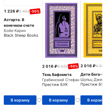
1 226
2 452
-50%
Астарта. В
конечном счете
Бойе Карин
Black Sheep Books
2 016
4 03
2 016
4 032
-50%
Дети Бога-С
Тень Бафомета
Грабинский Стефан
Престиж БУК
Престиж БУК
В корзину
В корзину
В корзин