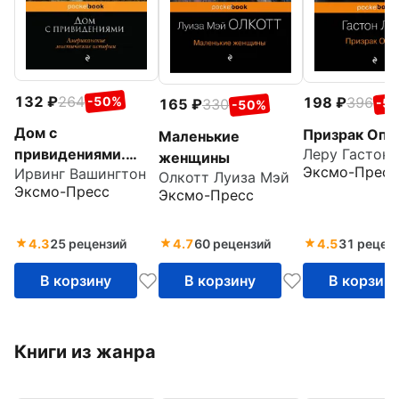
132
264
198
396
-50%
-5
165
330
-50%
Дом с
Призрак Оп
Маленькие
Леру Гастон
привидениями.
женщины
Эксмо-Пресс
Ирвинг Вашингтон
Американские
Олкотт Луиза Мэй
Эксмо-Пресс
Эксмо-Пресс
мистические
истории
4.3
25 рецензий
4.7
60 рецензий
4.5
31 рецен
В корзину
В корзину
В корзин
Книги из жанра