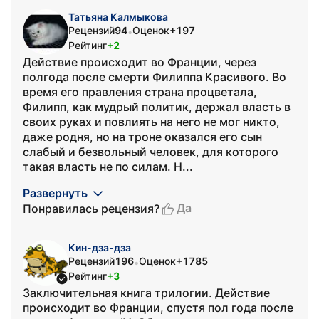
Татьяна Калмыкова
Рецензий
94
Оценок
+197
•
Рейтинг
+2
Действие происходит во Франции, через
полгода после смерти Филиппа Красивого. Во
время его правления страна процветала,
Филипп, как мудрый политик, держал власть в
своих руках и повлиять на него не мог никто,
даже родня, но на троне оказался его сын
слабый и безвольный человек, для которого
такая власть не по силам. Н...
Развернуть
Да
Понравилась рецензия?
Кин-дза-дза
Рецензий
196
Оценок
+1785
•
Рейтинг
+3
Заключительная книга трилогии. Действие
происходит во Франции, спустя пол года после