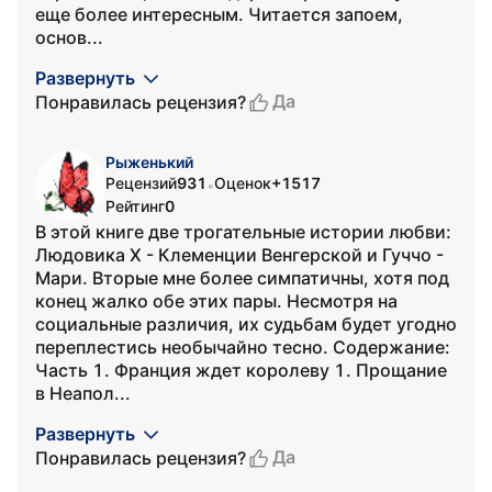
еще более интересным. Читается запоем,
основ...
Развернуть
Да
Понравилась рецензия?
Рыженький
Рецензий
931
Оценок
+1517
•
Рейтинг
0
В этой книге две трогательные истории любви:
Людовика X - Клеменции Венгерской и Гуччо -
Мари. Вторые мне более симпатичны, хотя под
конец жалко обе этих пары. Несмотря на
социальные различия, их судьбам будет угодно
переплестись необычайно тесно. Содержание:
Часть 1. Франция ждет королеву 1. Прощание
в Неапол...
Развернуть
Да
Понравилась рецензия?