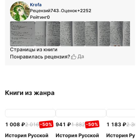
Krofa
Рецензий
743
Оценок
+2252
•
Рейтинг
0
Cтраницы из книги
Да
Понравилась рецензия?
Книги из жанра
1 008
2 016
941
1 882
1 183
2 36
-50%
-50%
История Русской
История Русской
История Рус