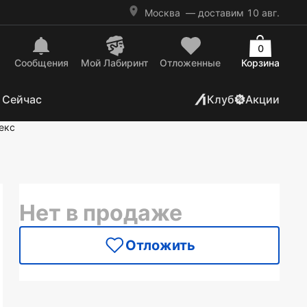
Москва
— доставим 10 авг.
0
Сообщения
Mой Лабиринт
Отложенные
Корзина
 Сейчас
Клуб
Акции
екс
Нет в продаже
Отложить