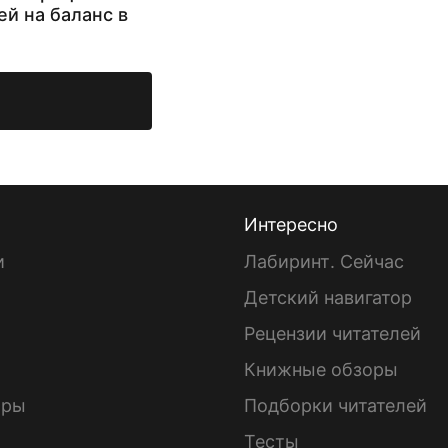
ей на баланс в
Интересно
и
Лабиринт. Сейчас
Детский навигатор
ы
Рецензии читателей
Книжные обзоры
ары
Подборки читателей
Тесты