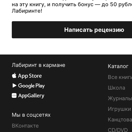
на эту книгу, и получить бонус — до 50 рубл
Лабиринте!
Написать рецензию
Лабиринт в кармане
Каталог
Все книг
Школа
Журнал
Игрушки
Мы в соцсетях
Канцтов
ВКонтакте
CD/DVD