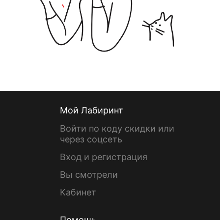
Мой Лабиринт
Войти по коду скидки или
через соцсеть
Вход и регистрация
Вы смотрели
Кабинет
Помощь