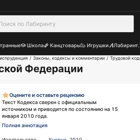
транные
Школа
Канцтовары
Игрушки
Лабиринт.
риспруденция
Законы, кодексы и комментарии
Трудовой код
/
/
йской Федерации
Оцените и оставьте рецензию
Текст Кодекса сверен с официальным
источником и приводится по состоянию на 15
января 2010 года.
Полная аннотация
Издательство
Кнорус
,
2010