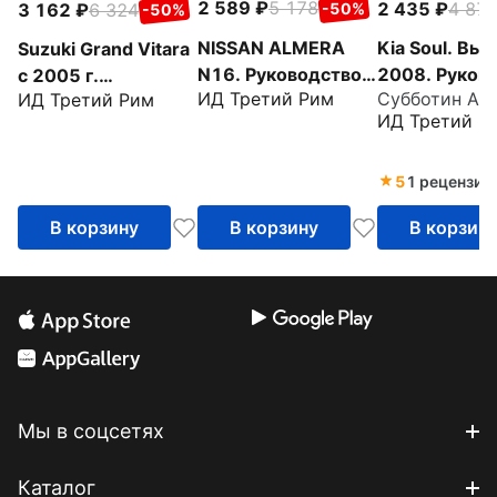
2 589
5 178
2 435
4 87
3 162
6 324
-50%
-50%
NISSAN ALMERA
Kia Soul. Вып
Suzuki Grand Vitara
N16. Руководство
2008. Руков
c 2005 г.
ИД Третий Рим
Субботин А. А
ИД Третий Рим
по эксплуатации,
по эксплуата
Руководство по
ИД Третий Р
техническому
техническом
эксплуатации,
обслуживанию и
обслуживани
техническому
ремонту
ремонту
обслуживанию и
5
1 рецензия
ремонту
В корзину
В корзину
В корзин
Мы в соцсетях
Каталог