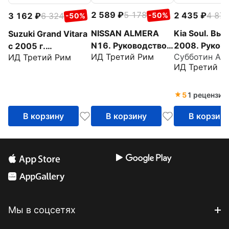
2 589
5 178
2 435
4 87
3 162
6 324
-50%
-50%
NISSAN ALMERA
Kia Soul. Вып
Suzuki Grand Vitara
N16. Руководство
2008. Руков
c 2005 г.
ИД Третий Рим
Субботин А. А
ИД Третий Рим
по эксплуатации,
по эксплуата
Руководство по
ИД Третий Р
техническому
техническом
эксплуатации,
обслуживанию и
обслуживани
техническому
ремонту
ремонту
обслуживанию и
5
1 рецензия
ремонту
В корзину
В корзину
В корзин
Мы в соцсетях