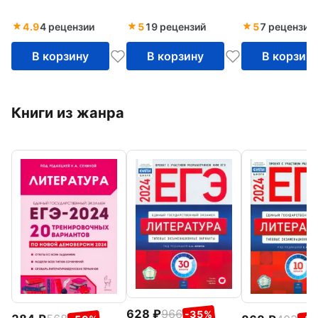
Тростенцовой и др.
экзаменационных
ФГОС
варианта
4.9
4 рецензии
5
19 рецензий
5
7 рецензий
В корзину
В корзину
В корзин
Книги из жанра
628
966
-35%