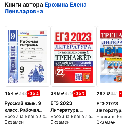
Книги автора
Ерохина Елена
Ленвладовна
184
283
246
379
287
442
-35%
-35%
-3
Русский язык. 9
ЕГЭ 2023
ЕГЭ 2023
класс. Рабочая
Литература.
Литература.
Ерохина Елена Ленвладовна
Ерохина Елена Ленвладовна
тетрадь. К
Экзаменационный
Тренажер
Экзамен
Экзамен
Экзамен
учебнику
тренажёр. 22