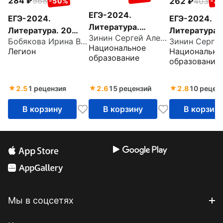
284
568
262
403
-50%
-3
ЕГЭ-2024.
ЕГЭ-2024.
ЕГЭ-2024.
Литература.
Литература. 20
Литература.
Зинин Сергей Александрович
Типовые
Бобякова Ирина Валерьевна
тренировочных
Типовые
Национальное
экзаменационные
Легион
Национально
вариантов по
экзаменацио
образование
образование
варианты. 30
демоверсии 2024
варианты. 1
вариантов
года
вариантов
2.5
1 рецензия
2.6
15 рецензий
2.8
10 рецен
В корзину
В корзину
В корзин
Мы в соцсетях