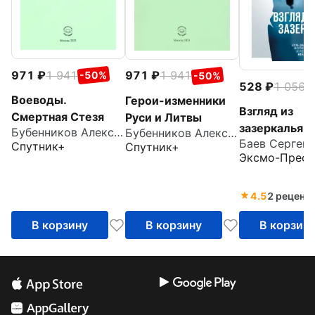
971
1 941
971
1 941
-50%
-50%
528
1 056
-
Воеводы.
Герои-изменники
Взгляд из
Смертная Стезя
Руси и Литвы
зазеркалья
Бубенников Александр Николаевич
Бубенников Александр Николаевич
Спутник+
Спутник+
Эксмо-Пресс
4.5
2 реценз
В корзину
В корзину
В корзин