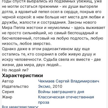
годы спустя выбрались из подземных убежищ, уже
не могли остаться прежними - их души выгорели
дотла, а ядовитый пепел осел в сердце, покрыв его
черной коркой: в нем больше нет места для любви и
дружбы, жалости и сострадания. Законы нового
Мира Пепла жестоки и неумолимы - здесь выживает
не просто сильнейший, но самый беспощадный и
бесчеловечный, готовый на любую подлость, любую
низость, любое зверство.
Однако даже в этом радиоактивном аду еще
остались те, кто сохранил в себе живую душу и
искру человечности. Судьба свела их вместе - две
жизни, два мира, двух людей...
Но людей ли?
Характеристики
Автор
Чекмаев Сергей Владимирович
Издательство
Эксмо
,
2010
Серия
Войны завтрашнего дня
Жанр
Классическая отечественная
проза
Все характеристики