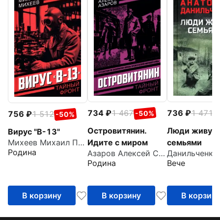
734
1 467
736
1 471
-50%
-
756
1 512
-50%
Островитянин.
Люди живут
Вирус "В-13"
Идите с миром
семьями
Михеев Михаил Петрович
Родина
Азаров Алексей Сергеевич
Родина
Вече
В корзину
В корзину
В корзин