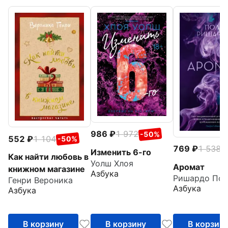
986
1 972
-50%
552
1 104
-50%
769
1 538
-
Изменить 6-го
Как найти любовь в
Уолш Хлоя
Аромат
книжном магазине
Азбука
Ришардо Пол
Генри Вероника
Азбука
Азбука
В корзину
В корзину
В корзин