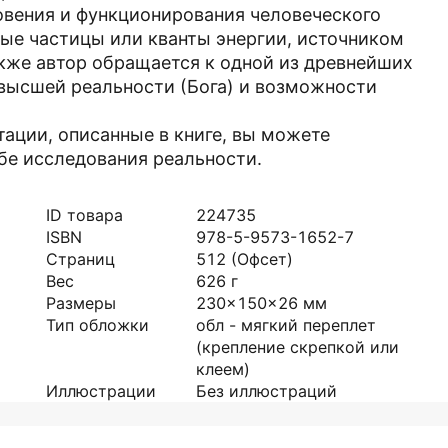
овения и функционирования человеческого
рные частицы или кванты энергии, источником
кже автор обращается к одной из древнейших
высшей реальности (Бога) и возможности
ации, описанные в книге, вы можете
бе исследования реальности.
ID товара
224735
ISBN
978-5-9573-1652-7
Страниц
512
(Офсет)
Вес
626
г
Размеры
230x150x26
мм
Тип обложки
обл - мягкий переплет
(крепление скрепкой или
клеем)
Иллюстрации
Без иллюстраций