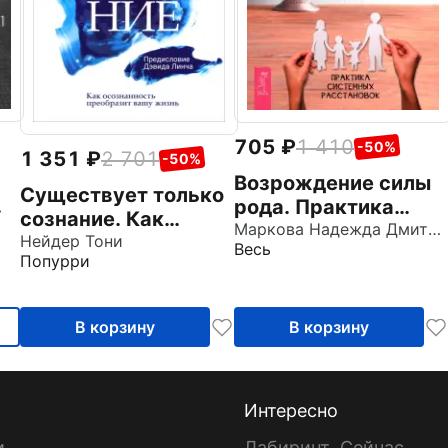
705
1 410
-50%
1 351
2 701
-50%
Возрождение силы
Существует только
рода. Практика
сознание. Как
системных
Маркова Надежда Дмитриевна
осознанность
Нейдер Тони
Весь
расстановок
Попурри
преобразит вашу
жизнь
В корзину
В корзину
Интересно
и
Лабиринт. Сейчас