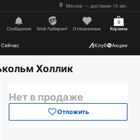
Москва
— доставим 10 авг.
0
Сообщения
Mой Лабиринт
Отложенные
Корзина
 Сейчас
Клуб
Акции
ькольм Холлик
Нет в продаже
Отложить