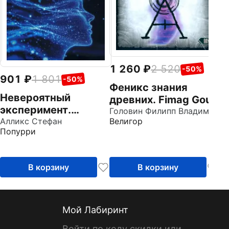
п
1 260
2 520
-50%
901
1 801
-50%
Феникс знания
Невероятный
древних. Fimag Gous
эксперимент.
Головин Филипп Владимирович
Велигор
Загробная жизнь
Алликс Стефан
Попурри
существует?
В корзину
В корзину
Мой Лабиринт
Войти по коду скидки или