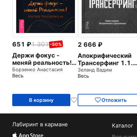
651
1 301
2 666
-50%
Держи фокус -
Апокрифический
меняй реальность!
Трансерфинг 1.1.
Практики
Борзенко Анастасия
Новое издание
Зеланд Вадим
Весь
Весь
трансформации
В корзину
Отложить
Лабиринт в кармане
Каталог
Все книг