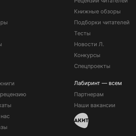
ы
Рецензии читателей
Книжные обзоры
ары
Подборки читателей
Тесты
ы
Новости Л.
Конкурсы
Спецпроекты
Лабиринт — всем
книги
 рецензию
Партнерам
каты
Наши вакансии
 нас
азы