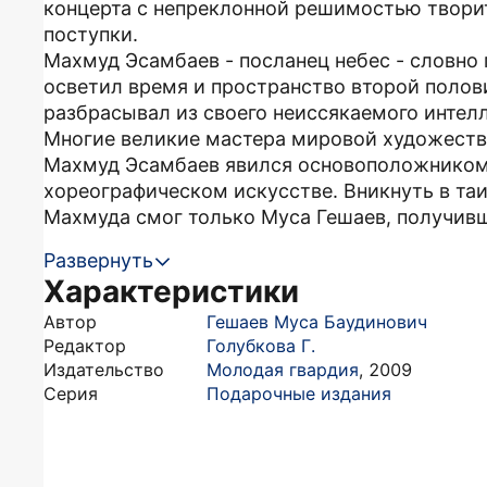
концерта с непреклонной решимостью твори
поступки.
Махмуд Эсамбаев - посланец небес - словно 
осветил время и пространство второй полови
разбрасывал из своего неиссякаемого интелл
Многие великие мастера мировой художеств
Махмуд Эсамбаев явился основоположником
хореографическом искусстве. Вникнуть в та
Махмуда смог только Муса Гешаев, получив
Развернуть
Характеристики
Автор
Гешаев Муса Баудинович
Редактор
Голубкова Г.
Издательство
Молодая гвардия
,
2009
Серия
Подарочные издания