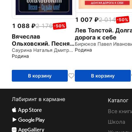
1 007
2 014
-50%
1 088
2 176
-50%
Лев Толстой. Долг
Вячеслав
дорога к себе
Ольховский. Песня -
Бирюков Павел Иванов
Родина
Судьба моя!
Саурина Наталья Дмитриевна
Родина
В корзину
В корзину
Лабиринт в кармане
Каталог
Все книг
Школа