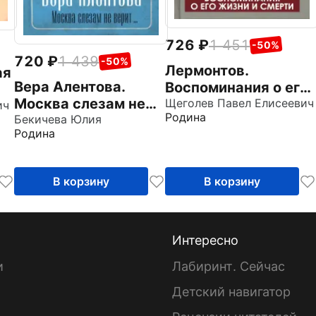
726
1 451
-50%
720
1 439
-50%
Лермонтов.
ая
Вера Алентова.
Воспоминания о его
Москва слезам не
жизни и смерти
Щеголев Павел Елисеевич
ич
Родина
верит...
Бекичева Юлия
Родина
В корзину
В корзину
Интересно
и
Лабиринт. Сейчас
Детский навигатор