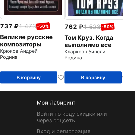
737
1 473
762
1 523
-50%
-50%
Великие русские
Том Круз. Когда
композиторы
выполнимо все
Крюков Андрей
Кларксон Уинсли
Родина
Родина
В корзину
В корзину
Мой Лабиринт
Войти по коду скидки или
через соцсеть
Вход и регистрация