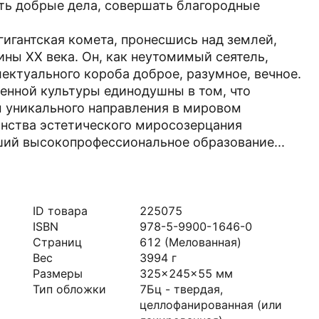
ть добрые дела, совершать благородные
гигантская комета, пронесшись над землей,
ны XX века. Он, как неутомимый сеятель,
ектуального короба доброе, разумное, вечное.
енной культуры единодушны в том, что
 уникального направления в мировом
инства эстетического миросозерцания
ший высокопрофессиональное образование...
ID товара
225075
ISBN
978-5-9900-1646-0
Страниц
612
(Мелованная)
Вес
3994
г
Размеры
325x245x55
мм
Тип обложки
7Бц - твердая,
целлофанированная (или