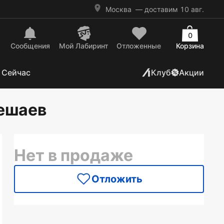
Москва
— доставим 10 авг.
0
Сообщения
Mой Лабиринт
Отложенные
Корзина
 Сейчас
Клуб
Акции
Гешаев
Нет в продаже
Отложить