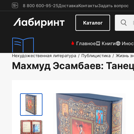
8 800 600-95-25
Доставка
Контакты
Задать вопрос
Каталог
Главное
Книги
Инос
Нехудожественная литература
Публицистика
Жизнь з
/
/
Махмуд Эсамбаев: Танец