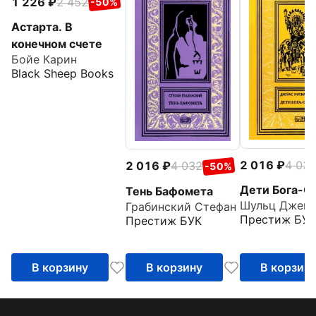
1 226
2 452
-50%
Астарта. В
конечном счете
Бойе Карин
Black Sheep Books
2 016
4 03
2 016
4 032
-50%
Дети Бога-С
Тень Бафомета
Грабинский Стефан
Престиж БУК
Престиж БУК
В корзину
В корзину
В корзин