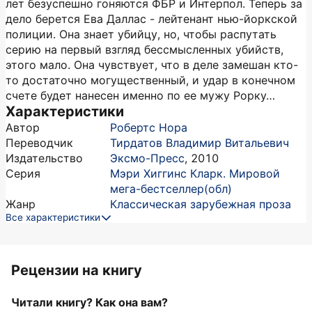
лет безуспешно гоняются ФБР и Интерпол. Теперь за
дело берется Ева Даллас - лейтенант нью-йоркской
полиции. Она знает убийцу, но, чтобы распутать
серию на первый взгляд бессмысленных убийств,
этого мало. Она чувствует, что в деле замешан кто-
то достаточно могущественный, и удар в конечном
счете будет нанесен именно по ее мужу Рорку…
Характеристики
Автор
Робертс Нора
Переводчик
Тирдатов Владимир Витальевич
Издательство
Эксмо-Пресс
,
2010
Серия
Мэри Хиггинс Кларк. Мировой
мега-бестселлер(обл)
Жанр
Классическая зарубежная проза
Все характеристики
Рецензии на книгу
Читали книгу? Как она вам?