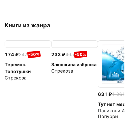
Книги из жанра
174
347
233
465
-50%
-50%
Теремок.
Заюшкина избушка
Стрекоза
Топотушки
Стрекоза
631
1 261
-
Тут нет мест
Паникони Ал
Попурри