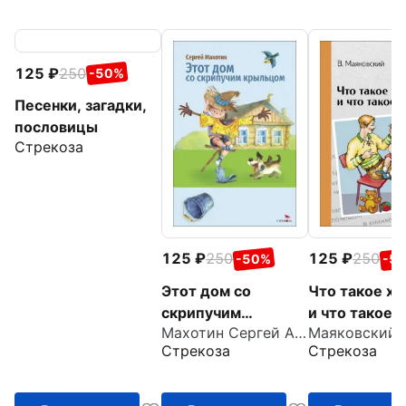
125
250
-50%
Песенки, загадки,
пословицы
Стрекоза
125
250
125
250
-50%
-5
Этот дом со
Что такое х
скрипучим
и что такое 
Махотин Сергей Анатольевич
крыльцом
Стрекоза
Стрекоза