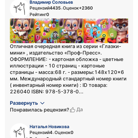
Владимир Соловьев
Рецензий
4435
Оценок
+2360
•
Рейтинг
0
Отличная очередная книга из серии «Глазки-
мини» , издательство «Проф-Пресс».
ОФОРМЛЕНИЕ: - картоная обложка - цветные
иллюстрации - 10 страниц - картоные
страницы - масса:68 г. - размеры:148x120x6
мм. Международный стандартный номер книги
( инвентарный номер книги) : ID товара:
226040 ISBN: 978-5-378-0...
Развернуть
Да
Понравилась рецензия?
Наталья Новикова
Рецензий
4
Оценок
0
•