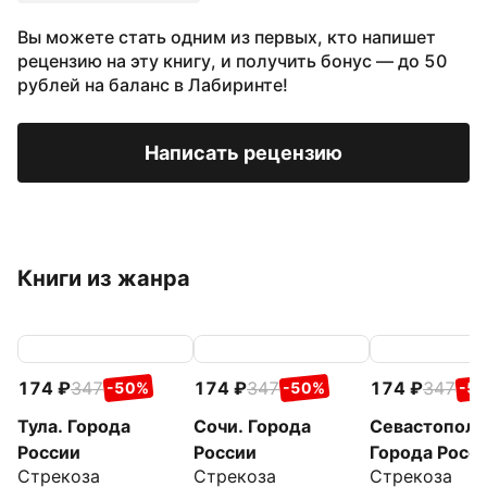
Вы можете стать одним из первых, кто напишет
рецензию на эту книгу, и получить бонус — до 50
рублей на баланс в Лабиринте!
Написать рецензию
Книги из жанра
174
347
174
347
174
347
-50%
-50%
-5
Тула. Города
Сочи. Города
Севастополь
России
России
Города Росс
Стрекоза
Стрекоза
Стрекоза