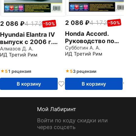
2 086
4 172
2 086
4 172
-50%
-50%
Honda Accord.
Hyundai Elantra IV
Руководство по
выпуск с 2006 г.
эксплуатации,
Субботин А. А.
Руководство по
Алмазов Д. А.
ИД Третий Рим
ИД Третий Рим
техническому
эксплуатации,
обслуживанию и
техническому
ремонту
обслуживанию и
5
1 рецензия
5
3 рецензии
ремонту
В корзину
В корзину
Мой Лабиринт
Войти по коду скидки или
через соцсеть