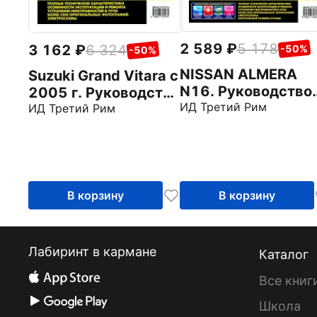
2 589
5 178
3 162
6 324
-50%
-50%
NISSAN ALMERA
Suzuki Grand Vitara c
N16. Руководство
2005 г. Руководство
по эксплуатации,
ИД Третий Рим
по эксплуатации,
ИД Третий Рим
техническому
техническому
обслуживанию и
обслуживанию и
ремонту
ремонту
В корзину
В корзину
Лабиринт в кармане
Каталог
Все книг
Школа