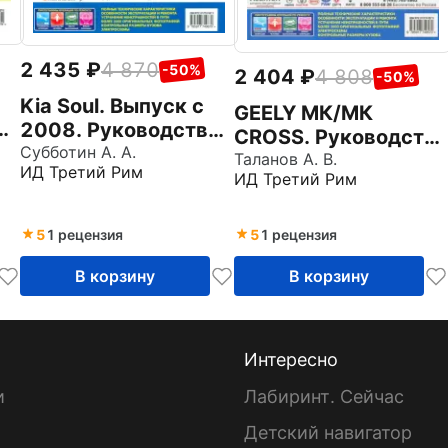
2 435
4 870
-50%
2 404
4 808
-50%
Kia Soul. Выпуск с
GEELY MК/MК
2008. Руководство
CROSS. Руководство
по эксплуатации,
Субботин А. А.
по эксплуатации,
Таланов А. В.
ИД Третий Рим
техническому
ИД Третий Рим
техническому
обслуживанию и
обслуживанию и
ремонту
ремонту
5
1 рецензия
5
1 рецензия
В корзину
В корзину
Интересно
и
Лабиринт. Сейчас
Детский навигатор