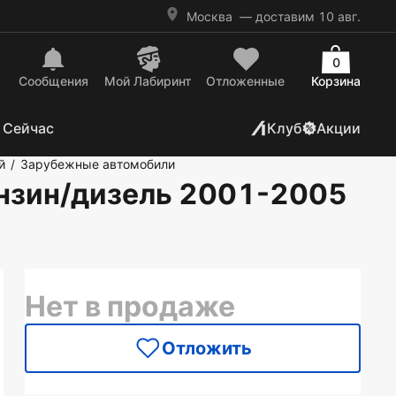
Москва
— доставим 10 авг.
0
Сообщения
Mой Лабиринт
Отложенные
Корзина
 Сейчас
Клуб
Акции
й
Зарубежные автомобили
/
ензин/дизель 2001-2005
Нет в продаже
Отложить