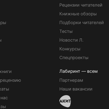
ы
Рецензии читателей
Книжные обзоры
ары
Подборки читателей
Тесты
ы
Новости Л.
Конкурсы
Спецпроекты
Лабиринт — всем
книги
 рецензию
Партнерам
каты
Наши вакансии
 нас
азы