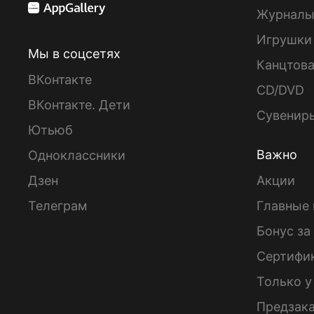
Журнал
Игрушки
Мы в соцсетях
Канцтов
ВКонтакте
CD/DVD
ВКонтакте. Дети
Сувенир
Ютьюб
Важно
Одноклассники
Дзен
Акции
Телеграм
Главные 
Бонус за
Сертифи
Только у
Предзак