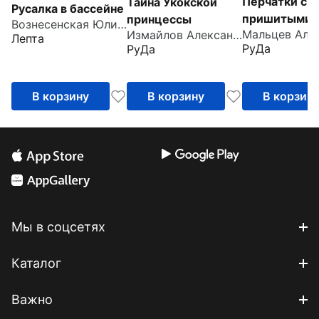
Перчатки с
Тайна Укокской
Русалка в бассейне
пришитыми
принцессы
Вознесенская Юлия Николаевна
Измайлов Александр
пальцами
Лепта
РуДа
РуДа
В корзину
В корзину
В корзин
Мы в соцсетях
Каталог
Важно