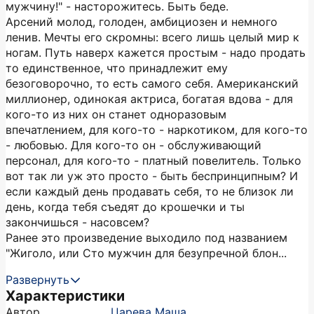
мужчину!" - насторожитесь. Быть беде.
Арсений молод, голоден, амбициозен и немного
ленив. Мечты его скромны: всего лишь целый мир к
ногам. Путь наверх кажется простым - надо продать
то единственное, что принадлежит ему
безоговорочно, то есть самого себя. Американский
миллионер, одинокая актриса, богатая вдова - для
кого-то из них он станет одноразовым
впечатлением, для кого-то - наркотиком, для кого-то
- любовью. Для кого-то он - обслуживающий
персонал, для кого-то - платный повелитель. Только
вот так ли уж это просто - быть беспринципным? И
если каждый день продавать себя, то не близок ли
день, когда тебя съедят до крошечки и ты
закончишься - насовсем?
Ранее это произведение выходило под названием
"Жиголо, или Сто мужчин для безупречной блон...
Развернуть
Характеристики
Автор
Царева Маша