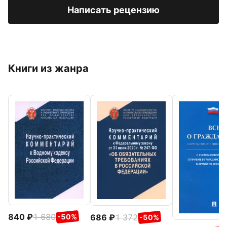
Написать рецензию
Книги из жанра
840
1 680
686
1 372
-50%
-50%