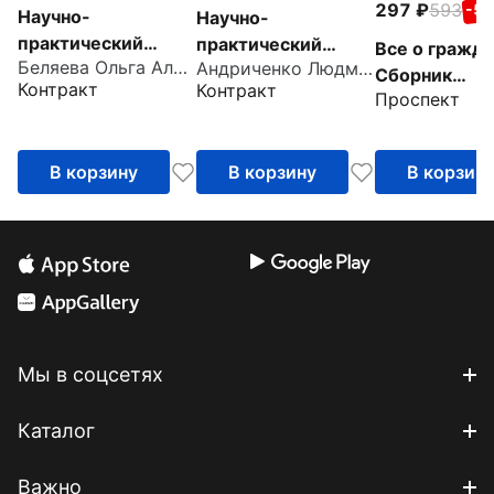
297
593
-5
Научно-
Научно-
практический
практический
Все о гражда
Беляева Ольга Александровна
Андриченко Людмила Васильевна
комментарий к
комментарий к ФЗ
Сборник
Контракт
Контракт
Водному кодексу
№ 247-ФЗ "Об
Проспект
нормативны
Российской
обязательных
правовых ак
Федерации,
требованиях в
В корзину
В корзину
В корзин
постатейный
Российской
Федерации"
Мы в соцсетях
Каталог
Важно