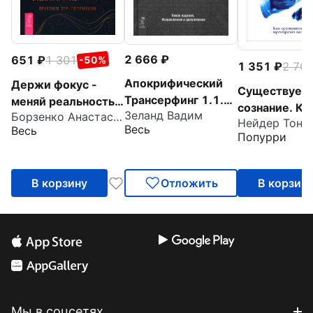
2 666
651
1 301
-50%
1 351
2 70
Апокрифический
Держи фокус -
Существует 
Трансерфинг 1.1.
меняй реальность!
сознание. Ка
Зеланд Вадим
Новое издание
Борзенко Анастасия
Практики
Нейдер Тони
осознанност
Весь
Весь
трансформации
Попурри
преобразит 
жизнь
В корзину
Отложить
В корзин
Мы в соцсетях