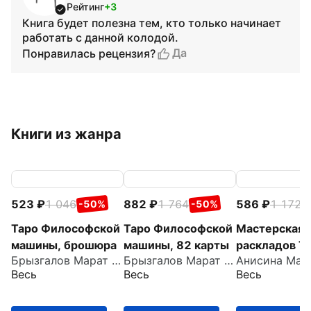
Рейтинг
+3
Книга будет полезна тем, кто только начинает
работать с данной колодой.
Да
Понравилась рецензия?
Книги из жанра
523
1 046
882
1 764
586
1 172
-50%
-50%
-
Таро Философской
Таро Философской
Мастерская
машины, брошюра
машины, 82 карты
раскладов Та
Брызгалов Марат Александрович
Брызгалов Марат Александрович
Отношения,
Весь
Весь
Весь
работа, бизн