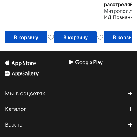
расстреляйте
преподобно
ИД Познание
Гаврииле
(Ургебадзе)
В корзину
В корзину
В корзин
Мы в соцсетях
Каталог
Важно