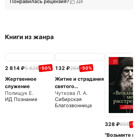
Да
Понравилась рецензия?
Книги из жанра
2 814
5 628
132
264
-50%
-50%
Жертвенное
Житие и страдания
служение
святого
Полищук Е.
Чуткова Л. А.
великомученика
ИД Познание
Сибирская
Евстафия Плакиды
Благозвонница
328
655
-5
"Возьмите ме