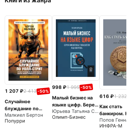
Книги из жанра
998
1 995
-50%
1 207
2 413
-50%
616
1 232
-
Малый бизнес на
Случайное
языке цифр. Берем
Как стать
блуждание по
Юрьева Татьяна Сергеевна
финансовые
банкиром. Н
Малкиел Бертон
Уолл-стрит.
Олимп-Бизнес
показатели под
основе моег
Попурри
Лучшее
контроль
ИНФРА-М
жизненного 
руководство по