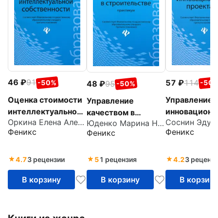
46
91
57
114
-50%
-50
48
95
-50%
Оценка стоимости
Управление
Управление
интеллектуальной
инновацион
качеством в
Оркина Елена Алексеевна
собственности.
проектами.
Юденко Марина Николаевна
строительстве.
Феникс
Феникс
Феникс
Учебное пособие
Учебное пос
Практикум
4.7
3 рецензии
5
1 рецензия
4.2
3 реценз
В корзину
В корзину
В корзин