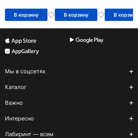
инвестициям,
которое можно
В корзину
В корзину
В корзин
приобрести
Мы в соцсетях
Каталог
Важно
Интересно
Лабиринт — всем