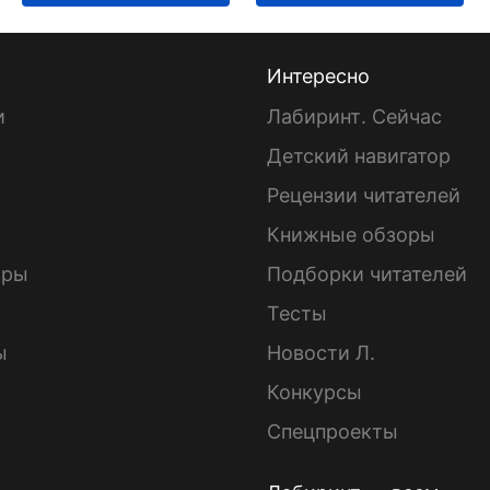
Интересно
и
Лабиринт. Сейчас
Детский навигатор
ы
Рецензии читателей
Книжные обзоры
ары
Подборки читателей
Тесты
ы
Новости Л.
Конкурсы
Спецпроекты