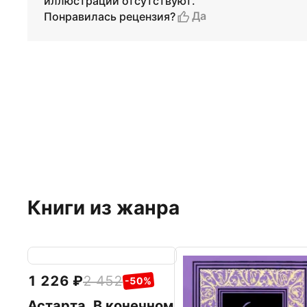
иллюстрации отсутствуют.
Да
Понравилась рецензия?
Книги из жанра
1 226
2 452
-50%
Астарта. В конечном