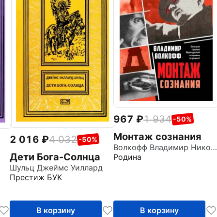
967
1 934
-50%
Монтаж сознания
2 016
4 032
-50%
Волкофф Владимир Николаевич
Дети Бога-Солнца
Родина
Шульц Джеймс Уиллард
Престиж БУК
В корзину
В корзину