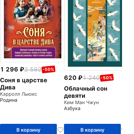
Ме
По
1 296
2 592
-50%
620
1 240
-50%
Соня в царстве
Дива
Облачный сон
Кэрролл Льюис
девяти
Родина
Ким Ман Чжун
Азбука
В корзину
В корзину