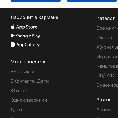
Лабиринт в кармане
Каталог
Все книг
Школа
Журнал
Игрушки
Мы в соцсетях
Канцтов
ВКонтакте
CD/DVD
ВКонтакте. Дети
Сувенир
Ютьюб
Важно
Одноклассники
Дзен
Акции