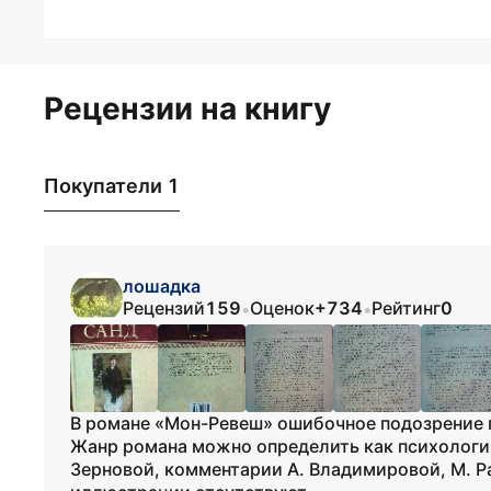
Рецензии на книгу
Покупатели 1
лошадка
Рецензий
159
Оценок
+734
Рейтинг
0
•
•
В романе «Мон-Ревеш» ошибочное подозрение г
Жанр романа можно определить как психологич
Зерновой, комментарии А. Владимировой, М. Ра