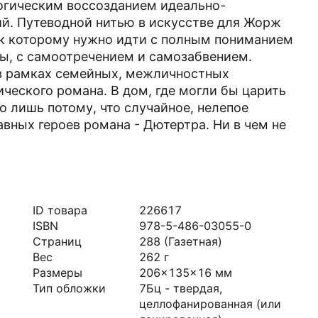
огическим воссозданием идеально-
й. Путеводной нитью в искусстве для Жорж
 к которому нужно идти с полным пониманием
ты, с самоотречением и самозабвением.
 в рамках семейных, межличностных
ческого романа. В дом, где могли бы царить
о лишь потому, что случайное, нелепое
авных героев романа - Дютертра. Ни в чем не
ID товара
226617
ISBN
978-5-486-03055-0
Страниц
288
(Газетная)
Вес
262
г
Размеры
206x135x16
мм
Тип обложки
7Бц - твердая,
целлофанированная (или