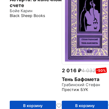
счете
Бойе Карин
Black Sheep Books
2 016
4 032
-50%
Тень Бафомета
Грабинский Стефан
Престиж БУК
В корзину
В корзину