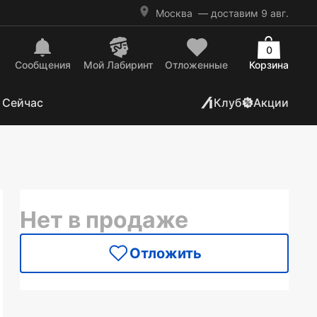
Москва
— доставим 9 авг.
0
Сообщения
Mой Лабиринт
Отложенные
Корзина
 Сейчас
Клуб
Акции
Нет в продаже
Отложить