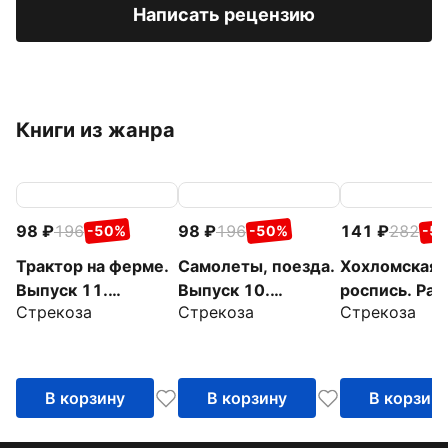
Написать рецензию
Книги из жанра
98
196
98
196
141
282
-50%
-50%
-5
Трактор на ферме.
Самолеты, поезда.
Хохломская
Выпуск 11.
Выпуск 10.
роспись. Рас
Стрекоза
Стрекоза
Стрекоза
Раскраска с
Раскраска с
с наклейкам
толстым цветным
толстым цветным
контуром
контуром
В корзину
В корзину
В корзин