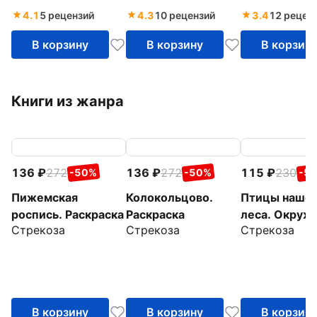
4.1
5 рецензий
4.3
10 рецензий
3.4
12 рецен
В корзину
В корзину
В корзин
Книги из жанра
136
272
136
272
115
230
-50%
-50%
-5
Пижемская
Колокольцово.
Птицы наше
роспись. Раскраска
Раскраска
леса. Окру
Стрекоза
Стрекоза
Стрекоза
мир. Раскрас
В корзину
В корзину
В корзин