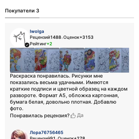
Покупатели 3
Iwolga
Рецензий
1488
Оценок
+3153
•
Рейтинг
+2
Раскраска понравилась. Рисунки мне
показались весьма удачными. Имеются
краткие подписи и цветной образец на каждом
развороте. Формат А5, обложка картонная,
бумага белая, довольно плотная. Добавлю
фото.
Да
Понравилась рецензия?
Лора76756465
Рецензий
91
Оценок
+278
•