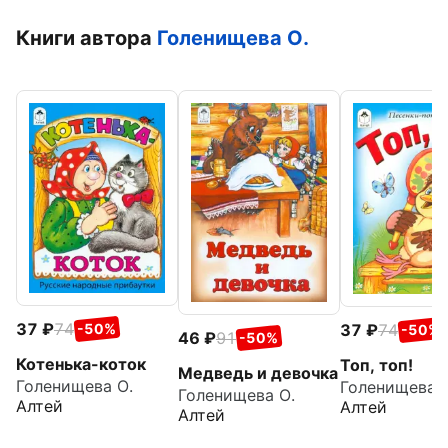
Книги автора
Голенищева О.
37
74
37
74
-50%
-50%
46
91
-50%
Котенька-коток
Топ, топ!
Медведь и девочка
Голенищева О.
Голенищева О
Голенищева О.
Алтей
Алтей
Алтей