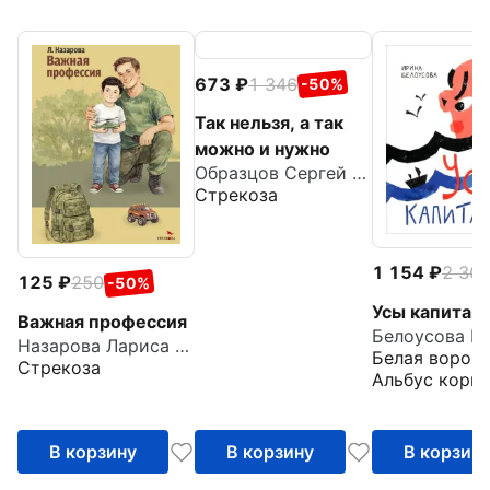
673
1 346
-50%
Так нельзя, а так
можно и нужно
Образцов Сергей Владимирович
Стрекоза
1 154
2 30
125
250
-50%
Усы капитан
Важная профессия
Белоусова И
Назарова Лариса Геннадьевна
Белая ворона
Стрекоза
Альбус корву
В корзину
В корзину
В корзин