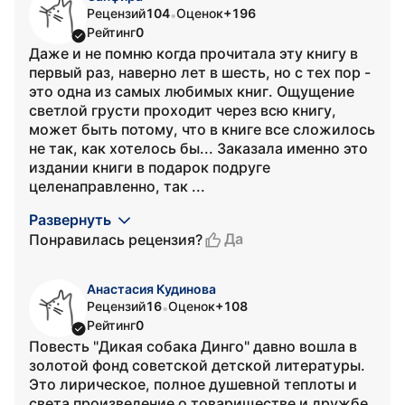
Рецензий
104
Оценок
+196
•
Рейтинг
0
Даже и не помню когда прочитала эту книгу в
первый раз, наверно лет в шесть, но с тех пор -
это одна из самых любимых книг. Ощущение
светлой грусти проходит через всю книгу,
может быть потому, что в книге все сложилось
не так, как хотелось бы... Заказала именно это
издании книги в подарок подруге
целенаправленно, так ...
Развернуть
Да
Понравилась рецензия?
Анастасия Кудинова
Рецензий
16
Оценок
+108
•
Рейтинг
0
Повесть "Дикая собака Динго" давно вошла в
золотой фонд советской детской литературы.
Это лирическое, полное душевной теплоты и
света произведение о товариществе и дружбе,