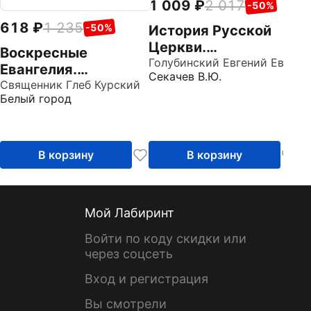
1 009
2 017
-50%
618
1 235
-50%
История Русской
Церкви.
Воскресные
Археологический
Голубинский Евгений Евстигнеевич
Евангелия.
Секачев В.Ю.
атлас ко второй
Психологический
Священник Глеб Курский
половине 1 тома
Белый город
комментарий
В корзину
В корзину
Мой Лабиринт
Войти по коду скидки или
через соцсеть
Вход и регистрация
Вы смотрели