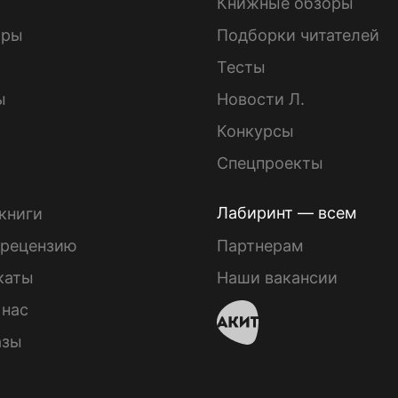
Книжные обзоры
ары
Подборки читателей
Тесты
ы
Новости Л.
Конкурсы
Спецпроекты
Лабиринт — всем
книги
 рецензию
Партнерам
каты
Наши вакансии
 нас
азы