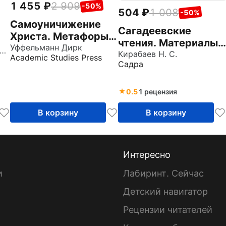
1 455
2 909
-50%
504
1 008
-50%
Самоуничижение
Сагадеевские
Христа. Метафоры и
чтения. Материалы
метонимии в
Уффельманн Дирк
харов Георгий Евгеньевич
научной
Кирабаев Н. С.
Academic Studies Press
русской культуре и
Садра
конференции.
литературе. Том 3
Сборник статей
ов
0.5
1 рецензия
В корзину
В корзину
Интересно
и
Лабиринт. Сейчас
Детский навигатор
ы
Рецензии читателей