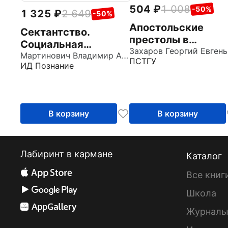
504
1 008
-50%
1 325
2 649
-50%
Апостольские
Сектантство.
престолы в
Социальная
универсальной
За
идентификация
Мартинович Владимир Александрович
ПСТГУ
экклезиологии
ИД Познание
новых религиозных
латинских отцов
движений
рубежа IV и V век
В корзину
В корзину
Лабиринт в кармане
Каталог
Все книг
Школа
Журнал