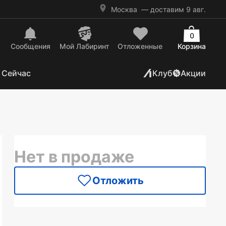
Москва
— доставим 9 авг.
0
Сообщения
Mой Лабиринт
Отложенные
Корзина
 Сейчас
Клуб
Акции
Нет в продаже
Отложить