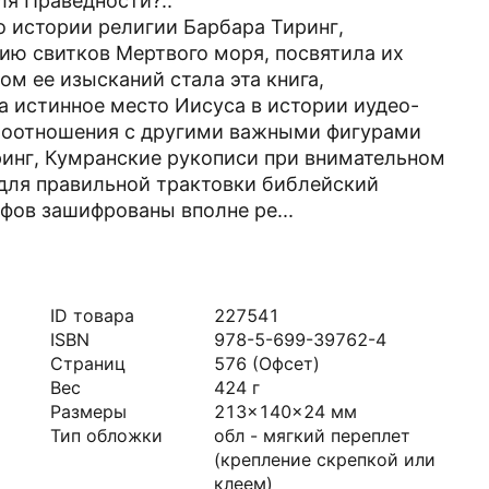
ля Праведности?..
о истории религии Барбара Тиринг,
ию свитков Мертвого моря, посвятила их
ом ее изысканий стала эта книга,
 истинное место Иисуса в истории иудео-
имоотношения с другими важными фигурами
инг, Кумранские рукописи при внимательном
для правильной трактовки библейский
ифов зашифрованы вполне ре...
ID товара
227541
ISBN
978-5-699-39762-4
Страниц
576
(Офсет)
Вес
424
г
Размеры
213x140x24
мм
Тип обложки
обл - мягкий переплет
(крепление скрепкой или
клеем)