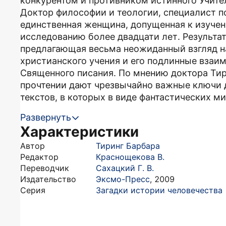
конкурентом и противником истинного Учите
Доктор философии и теологии, специалист п
единственная женщина, допущенная к изучен
исследованию более двадцати лет. Результат
предлагающая весьма неожиданный взгляд на
христианского учения и его подлинные вза
Священного писания. По мнению доктора Тир
прочтении дают чрезвычайно важные ключи 
текстов, в которых в виде фантастических м
Развернуть
Характеристики
Автор
Тиринг Барбара
Редактор
Краснощекова В.
Переводчик
Сахацкий Г. В.
Издательство
Эксмо-Пресс
,
2009
Серия
Загадки истории человечества