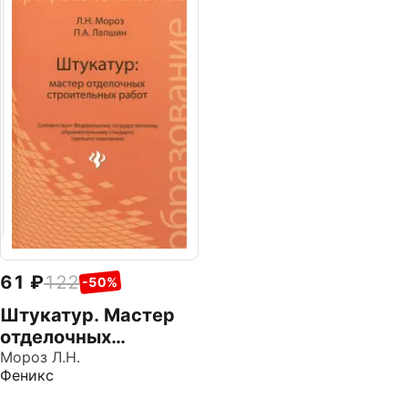
61
122
-50%
Штукатур. Мастер
отделочных
строительных
Мороз Л.Н.
Феникс
работ. ФГОС