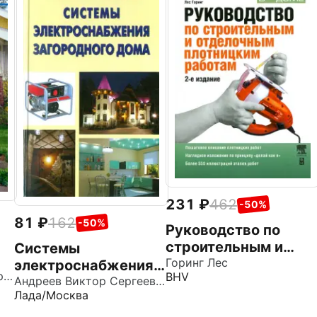
231
462
-50%
81
162
-50%
Руководство по
строительным и
Системы
отделочным
Горинг Лес
электроснабжения
Ласкина Наталья Викторовна
BHV
плотницким
загородного дома
Андреев Виктор Сергеевич
Лада/Москва
работам