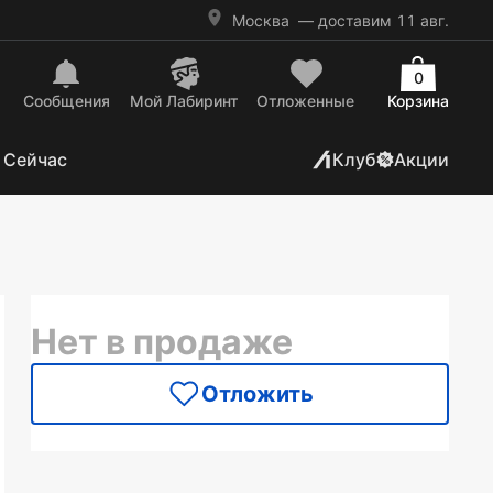
Москва
— доставим 11 авг.
0
Сообщения
Mой Лабиринт
Отложенные
Корзина
 Сейчас
Клуб
Акции
Нет в продаже
Отложить