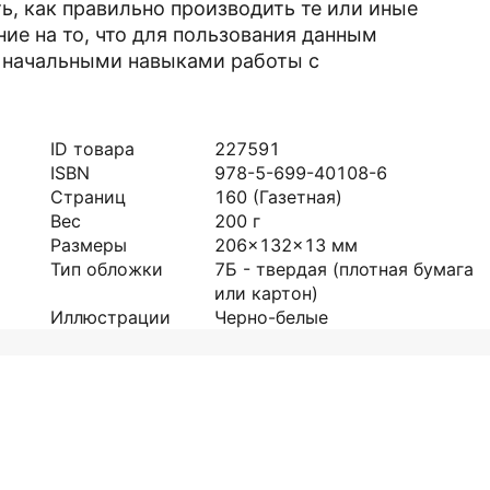
ь, как правильно производить те или иные
ие на то, что для пользования данным
 начальными навыками работы с
ID товара
227591
ISBN
978-5-699-40108-6
Страниц
160
(Газетная)
Вес
200
г
Размеры
206x132x13
мм
Тип обложки
7Б - твердая (плотная бумага
или картон)
Иллюстрации
Черно-белые