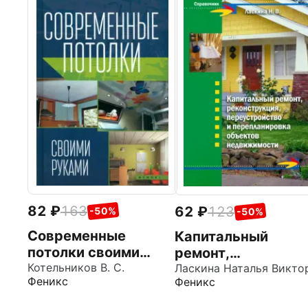
82
163
62
123
-50%
-50%
Современные
Капитальный
потолки своими
ремонт,
руками
Котельников В. С.
реконструкция,
Феникс
Феникс
переустройство и
перепланировка