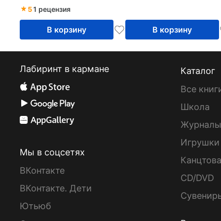
объектов
5
1 рецензия
недвижимости
В корзину
В корзину
Лабиринт в кармане
Каталог
Все книг
Школа
Журнал
Игрушки
Мы в соцсетях
Канцтов
ВКонтакте
CD/DVD
ВКонтакте. Дети
Сувенир
Ютьюб