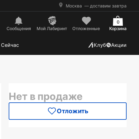
Москва
— доставим завтра
0
Сообщения
Mой Лабиринт
Отложенные
Корзина
 Сейчас
Клуб
Акции
Нет в продаже
Отложить