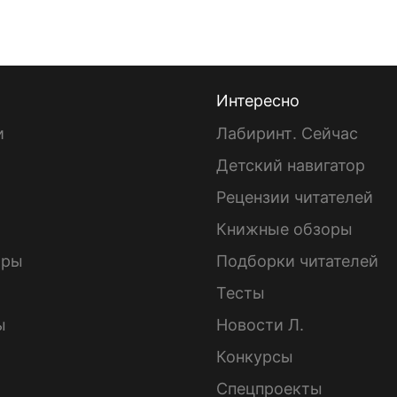
Интересно
и
Лабиринт. Сейчас
Детский навигатор
ы
Рецензии читателей
Книжные обзоры
ары
Подборки читателей
Тесты
ы
Новости Л.
Конкурсы
Спецпроекты