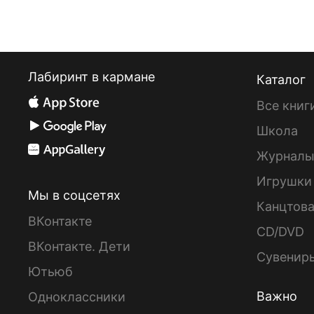
Лабиринт в кармане
Каталог
Все книг
Школа
Журнал
Игрушки
Мы в соцсетях
Канцтов
ВКонтакте
CD/DVD
ВКонтакте. Дети
Сувенир
Ютьюб
Важно
Одноклассники