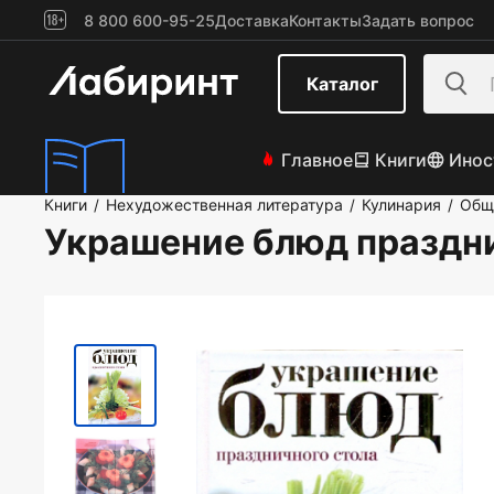
8 800 600-95-25
Доставка
Контакты
Задать вопрос
Каталог
Главное
Книги
Инос
Книги
Нехудожественная литература
Кулинария
Общ
/
/
/
Украшение блюд праздни