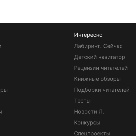
Интересно
и
Лабиринт. Сейчас
Детский навигатор
ы
Рецензии читателей
Книжные обзоры
ары
Подборки читателей
Тесты
ы
Новости Л.
Конкурсы
Спецпроекты