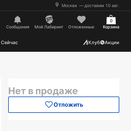
Москва
— доставим 10 авг.
0
Сообщения
Mой Лабиринт
Отложенные
Корзина
 Сейчас
Клуб
Акции
Нет в продаже
Отложить