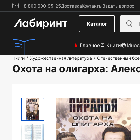
8 800 600-95-25
Доставка
Контакты
Задать вопрос
Каталог
Главное
Книги
Инос
Книги
Художественная литература
Отечественный бое
/
/
Охота на олигарха
: Алек