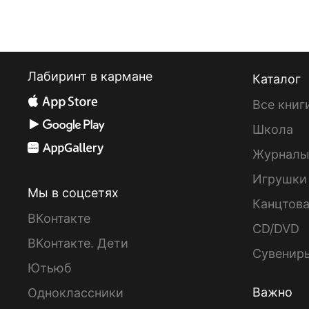
Лабиринт в кармане
Каталог
Все книг
Школа
Журнал
Игрушки
Мы в соцсетях
Канцтов
ВКонтакте
CD/DVD
ВКонтакте. Дети
Сувенир
Ютьюб
Важно
Одноклассники