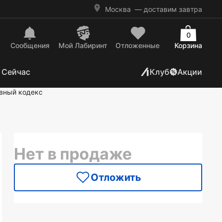
Москва
— доставим завтра
0
Сообщения
Mой Лабиринт
Отложенные
Корзина
 Сейчас
Клуб
Акции
вный кодекс
Нет в продаже
Отложить