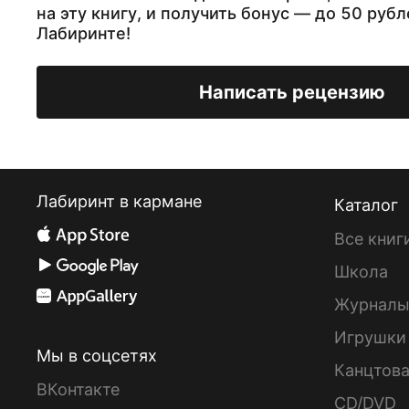
на эту книгу, и получить бонус — до 50 рубл
Лабиринте!
Написать рецензию
Лабиринт в кармане
Каталог
Все книг
Школа
Журнал
Игрушки
Мы в соцсетях
Канцтов
ВКонтакте
CD/DVD