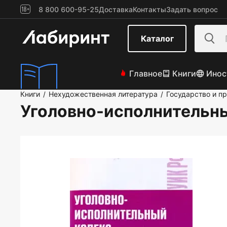
8 800 600-95-25
Доставка
Контакты
Задать вопрос
Каталог
Главное
Книги
Инос
Книги
Нехудожественная литература
Государство и п
/
/
Уголовно-исполнительны