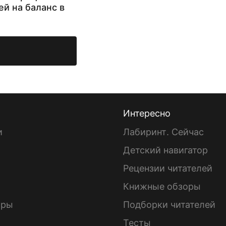
ей на баланс в
Интересно
и
Лабиринт. Сейчас
Детский навигатор
ы
Рецензии читателей
Книжные обзоры
ары
Подборки читателей
Тесты