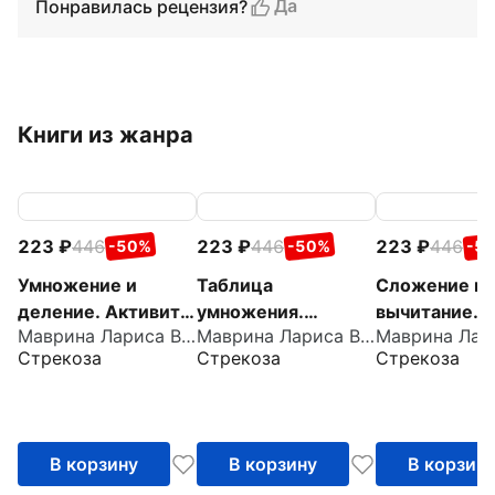
Да
Понравилась рецензия?
Книги из жанра
223
446
223
446
223
446
-50%
-50%
-5
Умножение и
Таблица
Сложение и
деление. Активити
умножения.
вычитание.
Маврина Лариса Викторовна
Маврина Лариса Викторовна
для начальной
Активити для
Активити дл
Стрекоза
Стрекоза
Стрекоза
школы
начальной школы
начальной ш
В корзину
В корзину
В корзин