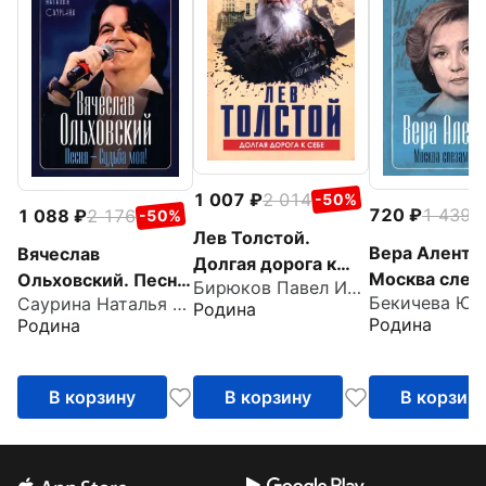
1 007
2 014
-50%
720
1 439
1 088
2 176
-
-50%
Лев Толстой.
Вера Аленто
Вячеслав
Долгая дорога к
Москва слез
Ольховский. Песня
Бирюков Павел Иванович
себе
Бекичева Юл
Саурина Наталья Дмитриевна
верит...
- Судьба моя!
Родина
Родина
Родина
В корзину
В корзину
В корзин