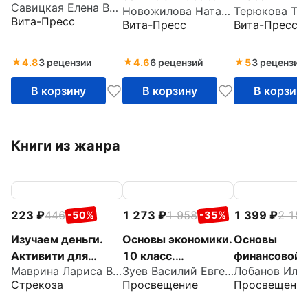
Савицкая Елена Владиславовна
10-11 классы.
Новожилова Наталья Васильевна
Тетрадь
Учебное пос
Вита-Пресс
Вита-Пресс
Вита-Пресс
ФГОС
творческих
для
заданий для
общеобразо
учащихся. ФГОС
ных учрежде
4.8
3 рецензии
4.6
6 рецензий
5
3 рецензии
ФГОС
В корзину
В корзину
В корзин
Книги из жанра
223
446
1 273
1 958
1 399
2 15
-50%
-35%
Изучаем деньги.
Основы экономики.
Основы
Активити для
10 класс.
финансовой
Маврина Лариса Викторовна
Зуев Василий Евгеньевич
начальной школы
Углублённый
грамотности
Стрекоза
Просвещение
Просвещени
уровень. Учебник
Финансовая
культура. 8-