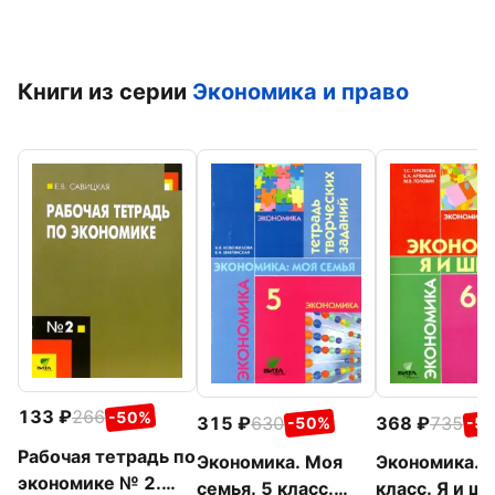
Книги из серии
Экономика и право
133
266
-50%
315
630
368
735
-50%
-5
Рабочая тетрадь по
Экономика. Моя
Экономика. 
экономике № 2.
семья. 5 класс.
класс. Я и шк