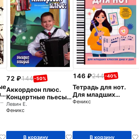
146
244
-40%
72
144
-50%
ые
Тетрадь для нот.
Аккордеон плюс.
и
Для младших
Концертные пьесы
нский Александр Тихонович
классов ДМШ и
Феникс
для аккордеона и
Левин Е.
ДШИ
Феникс
баяна. Выпуск 2
В корзину
В корзину