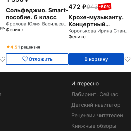
472
943
-50%
Сольфеджио. Smart-
пособие. 6 класс
Крохе-музыканту.
Фролова Юлия Васильевна
Концертный
вич
Феникс
репертуар. Часть III
Королькова Ирина Станиславовна
Феникс
4.5
1 рецензия
Отложить
В корзину
Интересно
и
Лабиринт. Сейчас
Детский навигатор
ы
Рецензии читателей
Книжные обзоры