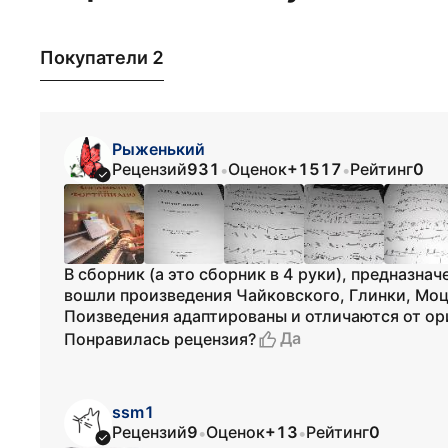
Покупатели 2
Рыженький
Рецензий
931
Оценок
+1517
Рейтинг
0
•
•
В сборник (а это сборник в 4 руки), предназна
вошли произведения Чайковского, Глинки, Моц
Поизведения адаптированы и отличаются от о
Да
Понравилась рецензия?
ssm1
Рецензий
9
Оценок
+13
Рейтинг
0
•
•