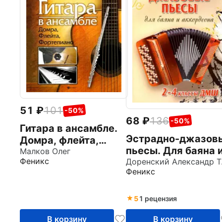
51
101
-50%
68
136
-50%
Гитара в ансамбле.
Эстрадно-джазов
Домра, флейта,
пьесы. Для баяна 
фортепиано
Малков Олег
Феникс
аккордеона. 2-4
Доре
Феникс
классы ДМШ.
Учебно-
методическое
5
1 рецензия
пособие
В корзину
В корзину