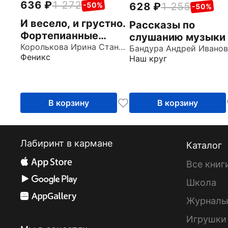
636
1 272
628
1 255
-50%
-50%
И весело, и грустно.
Рассказы по
Фортепианные
слушанию музыки
пьесы для самых
Королькова Ирина Станиславовна
Бандура Андрей Ивано
Феникс
Наш круг
маленьких
В корзину
В корзину
Лабиринт в кармане
Каталог
Все книг
Школа
Журнал
Игрушки