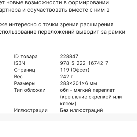
ает новые возможности в формировании
артнера и соучаствовать вместе с ним в
же интересно с точки зрения расширения
использование переложений выводит за рамки
ID товара
228847
ISBN
978-5-222-16742-7
Страниц
119
(Офсет)
Вес
242
г
Размеры
283x201x6
мм
Тип обложки
обл - мягкий переплет
(крепление скрепкой или
клеем)
Иллюстрации
Без иллюстраций