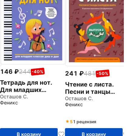
Н
н
м
Фе
п
146
244
-40%
241
481
-50%
Тетрадь для нот.
Чтение с листа.
Для младших
Песни и танцы
классов ДМШ и
Осташов С.
народов мира. В
Осташов С.
Феникс
ДШИ
Феникс
простом
переложении для
фортепиано. Выпуск
5
1 рецензия
2
В корзину
В корзину