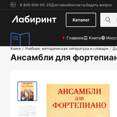
8 800 600-95-25
Доставка
Контакты
Задать вопрос
Каталог
Главное
Книги
Инос
Книги
Учебная, методическая литература и словари
До
/
/
Ансамбли для фортепиа