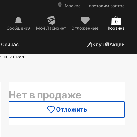
Москва
— доставим завтра
0
Сообщения
Mой Лабиринт
Отложенные
Корзина
 Сейчас
Клуб
Акции
льных школ
Нет в продаже
Отложить