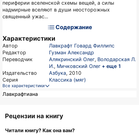
периферии вселенской схемы вещей, а силы
надмирные вселяют в души неосторожных
священный ужас...
Содержание
Характеристики
Автор
Лавкрафт Говард Филлипс
Редактор
Гузман Александр
Переводчик
Алякринский Олег
,
Володарская Л.
И.
,
Мичковский Олег
+ еще 1
Издательство
Азбука
,
2010
Серия
Классика (мяг)
Все характеристики
Лавкрафтиана
Рецензии на книгу
Читали книгу? Как она вам?