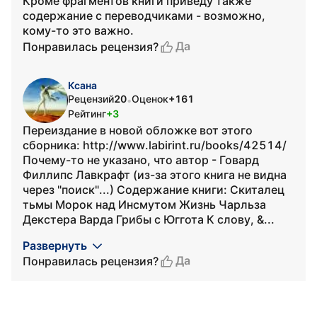
Кроме фрагментов книги приведу также
содержание с переводчиками - возможно,
кому-то это важно.
Да
Понравилась рецензия?
Ксана
Рецензий
20
Оценок
+161
•
Рейтинг
+3
Переиздание в новой обложке вот этого
сборника: http://www.labirint.ru/books/42514/
Почему-то не указано, что автор - Говард
Филлипс Лавкрафт (из-за этого книга не видна
через "поиск"...) Содержание книги: Скиталец
тьмы Морок над Инсмутом Жизнь Чарльза
Декстера Варда Грибы с Юггота К слову, &...
Развернуть
Да
Понравилась рецензия?