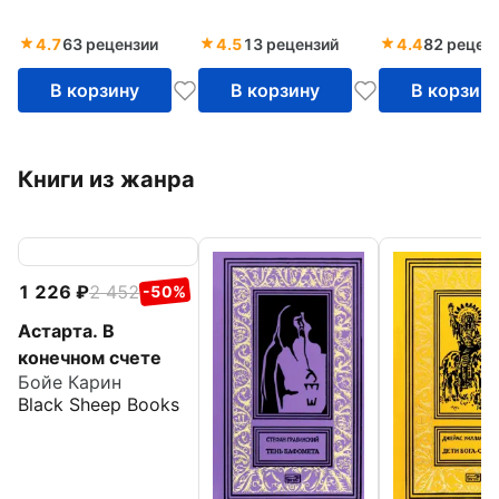
4.7
63 рецензии
4.5
13 рецензий
4.4
82 рецен
В корзину
В корзину
В корзин
Книги из жанра
1 226
2 452
-50%
Астарта. В
конечном счете
Бойе Карин
Black Sheep Books