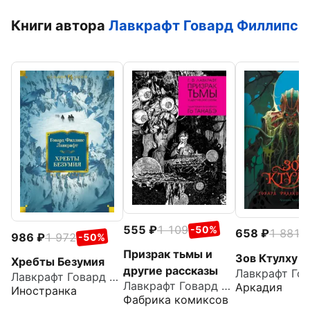
Книги автора
Лавкрафт Говард Филлипс
555
1 109
-50%
658
1 881
-
986
1 972
-50%
Призрак тьмы и
Зов Ктулху
Хребты Безумия
другие рассказы
Лавкрафт Говард Филлипс
Лавкрафт Говард Филлипс
Аркадия
Иностранка
Фабрика комиксов