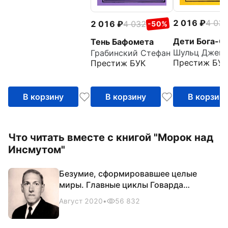
2 016
4 03
2 016
4 032
-50%
Дети Бога-С
Тень Бафомета
Грабинский Стефан
Престиж БУК
Престиж БУК
В корзину
В корзину
В корзин
Что читать вместе с книгой "Морок над
Инсмутом"
Безумие, сформировавшее целые
миры. Главные циклы Говарда
Филлипса Лавкрафта
Август 2020
•
56 832