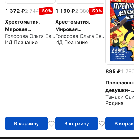
1 372
2 744
1 190
2 380
-50%
-50%
Хрестоматия.
Хрестоматия.
Мировая
Мировая
Голосова Ольга Евгеньевна
Голосова Ольга Евгеньевна
художественная
художественная
ИД Познание
ИД Познание
культура. Древний
культура. Античный
Восток. Египет.
мир. Древние
Месопотамия.
славяне
Палестина
895
1 790
-
Прекрасные
девушки-
Тамаки Саит
воительницы
Родина
Аниме как
пространств
желания, нас
В корзину
В корзину
В корзин
свободы