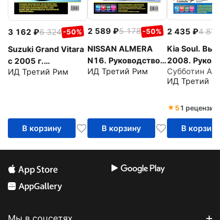
2 589
5 178
2 435
4 87
3 162
6 324
-50%
-50%
NISSAN ALMERA
Kia Soul. Вып
Suzuki Grand Vitara
N16. Руководство
2008. Руков
c 2005 г.
ИД Третий Рим
Субботин А. А
ИД Третий Рим
по эксплуатации,
по эксплуата
Руководство по
ИД Третий Р
техническому
техническом
эксплуатации,
обслуживанию и
обслуживани
техническому
ремонту
ремонту
обслуживанию и
5
1 рецензия
ремонту
В корзину
В корзину
В корзин
Мы в соцсетях