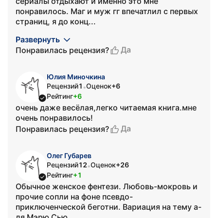
сериалы отдыхают и именно это мне
понравилось. Маг и муж гг впечатлил с первых
страниц, я до конц...
Развернуть
Да
Понравилась рецензия?
Юлия Миночкина
Рецензий
1
Оценок
+6
•
Рейтинг
+6
очень даже весёлая,легко читаемая книга.мне
очень понравилось!
Да
Понравилась рецензия?
Олег Губарев
Рецензий
12
Оценок
+26
•
Рейтинг
+1
Обычное женское фентези. Любовь-мокровь и
прочие сопли на фоне псевдо-
приключенческой беготни. Вариация на тему а-
ля Мэрю Сью.