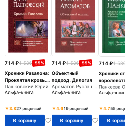
714
1 586
714
1 586
714
1 586
-55%
-55%
-
Хроники Равалона:
Объектный
Хроники стр
Проклятая кровь.
подход. Дилогия
королевства
Пашковский Юрий
Ароматов Руслан Васильевич
Похищение.
Вторжение.
Альфа-книга
Альфа-книга
Альфа-книга
Проклятая кровь.
Поступь
Пробуждение.
Повелителя.
Кружева
Дороги и сн
3.8
27 рецензий
4.6
19 рецензий
4.7
55 рецен
бессмертия
В корзину
В корзину
В корзин