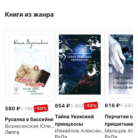
Книги из жанра
616
1 231
654
1 308
-
-50%
580
1 160
-50%
Перчатки с
Тайна Укокской
Русалка в бассейне
пришитыми
принцессы
Вознесенская Юлия Николаевна
Измайлов Александр
пальцами
Лепта
РуДа
РуДа