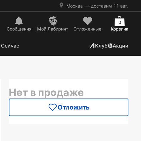
Москва
— доставим 11 авг.
0
Сообщения
Mой Лабиринт
Отложенные
Корзина
 Сейчас
Клуб
Акции
Нет в продаже
Отложить