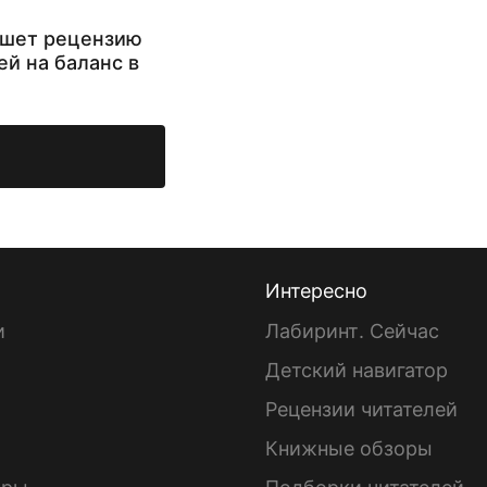
ишет рецензию
ей на баланс в
Интересно
и
Лабиринт. Сейчас
Детский навигатор
ы
Рецензии читателей
Книжные обзоры