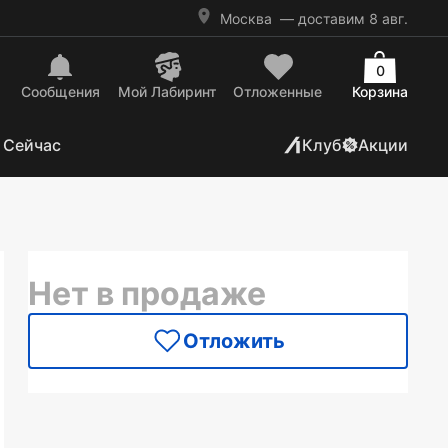
Москва
— доставим 8 авг.
0
Сообщения
Mой Лабиринт
Отложенные
Корзина
 Сейчас
Клуб
Акции
Нет в продаже
Отложить