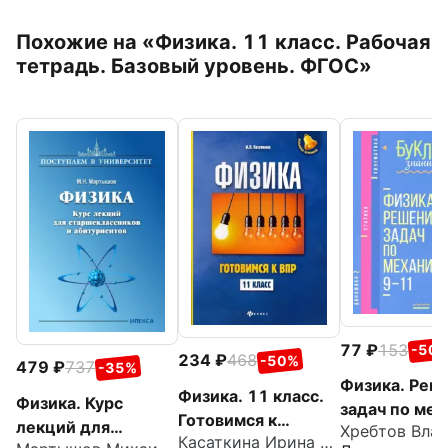
Похожие на
«Физика. 11 класс. Рабочая
тетрадь. Базовый уровень. ФГОС»
77
153
-50
234
468
-50%
479
737
-35%
Физика. Реш
Физика. 11 класс.
Физика. Курс
задач по мех
Готовимся к
лекций для
9-11 классы
Касаткина Ирина Леонидовна
Всероссийской