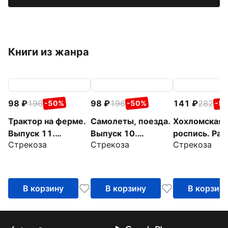
Книги из жанра
98
196
98
196
141
282
-50%
-50%
-5
Трактор на ферме.
Самолеты, поезда.
Хохломская
Выпуск 11.
Выпуск 10.
роспись. Рас
Стрекоза
Стрекоза
Стрекоза
Раскраска с
Раскраска с
с наклейкам
толстым цветным
толстым цветным
контуром
контуром
В корзину
В корзину
В корзин