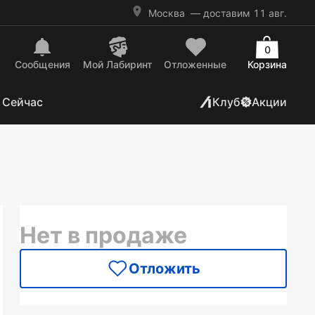
Москва
— доставим 11 авг.
0
Сообщения
Mой Лабиринт
Отложенные
Корзина
 Сейчас
Клуб
Акции
Нет в продаже
Отложить