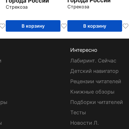
Города России
Города России
Стрекоза
Стрекоза
В корзину
В корзину
Интересно
и
Лабиринт. Сейчас
Детский навигатор
ы
Рецензии читателей
Книжные обзоры
ары
Подборки читателей
Тесты
ы
Новости Л.