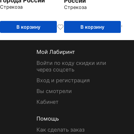
Города России
России
Стрекоза
Стрекоза
В корзину
В корзину
Мой Лабиринт
Войти по коду скидки или
через соцсеть
Вход и регистрация
Вы смотрели
Кабинет
Помощь
Как сделать заказ