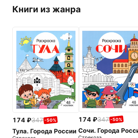
Книги из жанра
174
347
174
347
-50%
-50%
Сочи. Города Росс
Тула. Города России
Стрекоза
Стрекоза