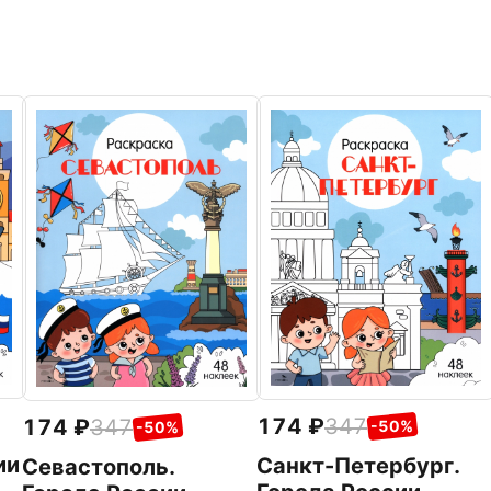
174
347
174
347
-50%
-50%
ии
Санкт-Петербург.
Севастополь.