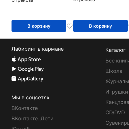
В корзину
В корзину
Лабиринт в кармане
Каталог
Все книг
Школа
Журнал
Игрушки
Мы в соцсетях
Канцтов
ВКонтакте
CD/DVD
ВКонтакте. Дети
Сувенир
Ютьюб