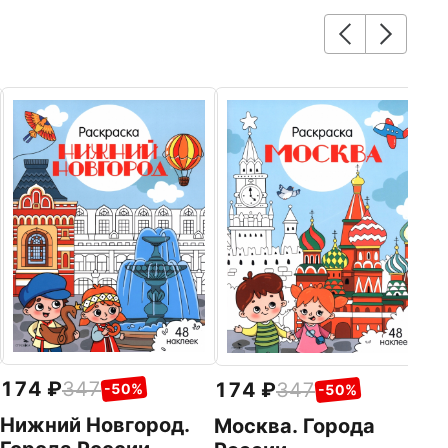
1
К
Р
Ст
174
347
174
347
-50%
-50%
Нижний Новгород.
Москва. Города